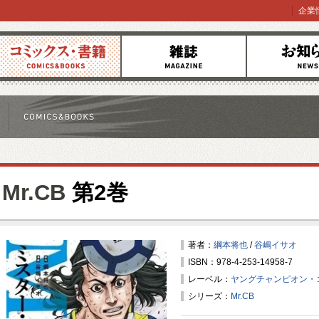
企業
コミックス
雑誌
お知らせ
Mr.CB
第2巻
著者：
綱本将也
/
谷嶋イサオ
ISBN：978-4-253-14958-7
レーベル：
ヤングチャンピオン・
シリーズ：
Mr.CB