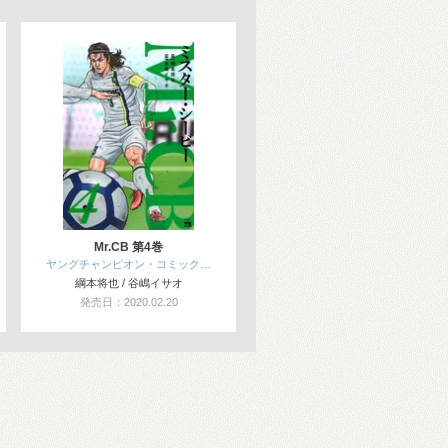
Mr.CB 第4巻
ヤングチャンピオン・コミック…
綱本将也 / 谷嶋イサオ
発売日：2020.02.20