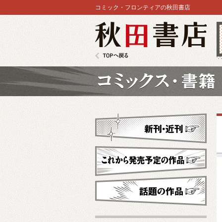
コミック・フロンティアの秋田書店
秋田書店
TOPへ戻る
コミックス
新刊・近刊
これから発売予定
話題の作品