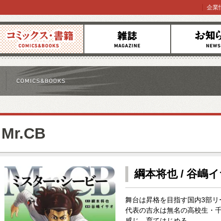
企業
コミックス
雑誌
お知らせ
Mr.CB
綱本将也 / 谷嶋
舞台は昇格を目指す国内3部リ
代表の吉永は無名の高校生・
感じ、育てはじめる。