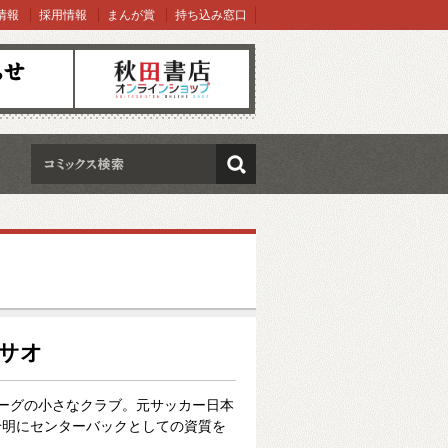
情報
採用情報
まんが賞
持ち込み窓口
オンラインショップ
検索
イサオ
ーグの小さなクラブ。元サッカー日本
千明にセンターバックとしての資質を