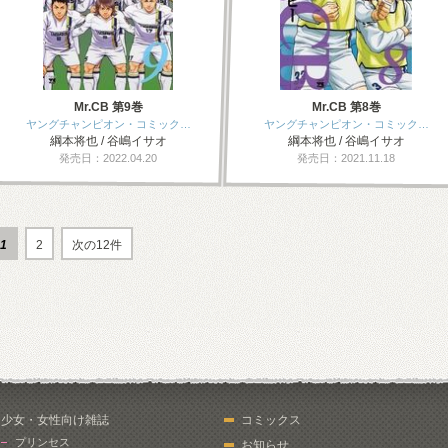
Mr.CB 第9巻
Mr.CB 第8巻
ヤングチャンピオン・コミック…
ヤングチャンピオン・コミック…
綱本将也 / 谷嶋イサオ
綱本将也 / 谷嶋イサオ
発売日：2022.04.20
発売日：2021.11.18
1
2
次の12件
少女・女性向け雑誌
コミックス
プリンセス
お知らせ