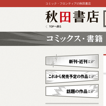
コミック・フロンティアの秋田書店
秋田書店
TOPへ戻る
コミックス
新刊・近刊
これから発売予定
話題の作品