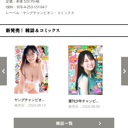
定価：本体 533 円+税
ISBN：978-4-253-15104-7
レーベル：ヤングチャンピオン・コミックス
新発売！雑誌&コミックス
ヤングチャンピオ…
チャ
週刊少年チャンピ…
発売日：2026.08.10
発売
発売日：2026.08.06