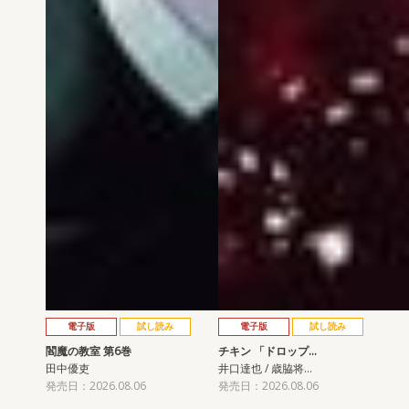
電子版
試し読み
電子版
試し読み
閻魔の教室 第6巻
チキン 「ドロップ…
田中優吏
井口達也 / 歳脇将…
発売日：2026.08.06
発売日：2026.08.06