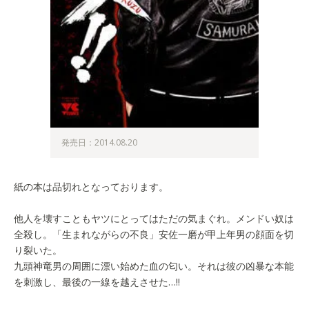
発売日：2014.08.20
紙の本は品切れとなっております。
他人を壊すこともヤツにとってはただの気まぐれ。メンドい奴は
全殺し。「生まれながらの不良」安佐一磨が甲上年男の顔面を切
り裂いた。
九頭神竜男の周囲に漂い始めた血の匂い。それは彼の凶暴な本能
を刺激し、最後の一線を越えさせた…!!