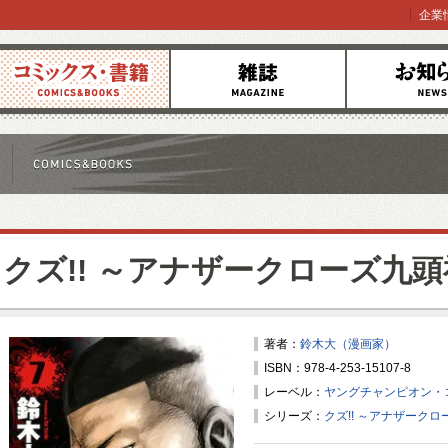
企業
コミックス
雑誌
お知らせ
クズ!! ～アナザークローズ九
著者：
鈴木大（漫画家）
ISBN：978-4-253-15107-8
レーベル：
ヤングチャンピオン・
シリーズ：
クズ!! ～アナザーク