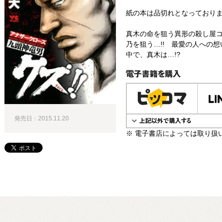
紙の本は品切れとなっており
真木の命を狙う異形の殺し屋
乃を狙う…!! 最愛の人への
中で、真木は…!?
電子書籍で購入
発売日：2015.11.20
※ 電子書店によっては取り扱