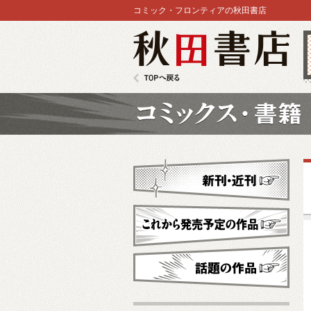
コミック・フロンティアの秋田書店
秋田書店
TOPへ戻る
コミックス
新刊・近刊
これから発売予定
話題の作品