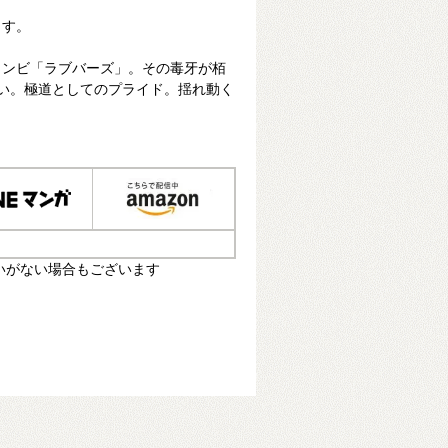
ます。
コンビ「ラブバーズ」。その毒牙が栢
想い。極道としてのプライド。揺れ動く
いがない場合もございます