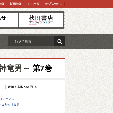
情報
採用情報
まんが賞
持ち込み窓口
オンラインショップ
検索
頭神竜男～
第7巻
定価：本体 533 円+税
コミックス
ローズ九頭神竜男～