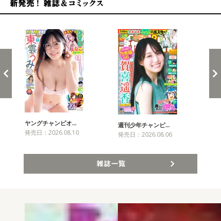
新発売！雑誌&コミックス
ヤングチャンピオ…
チャ
週刊少年チャンピ…
発売日：2026.08.10
発売
発売日：2026.08.06
雑誌一覧