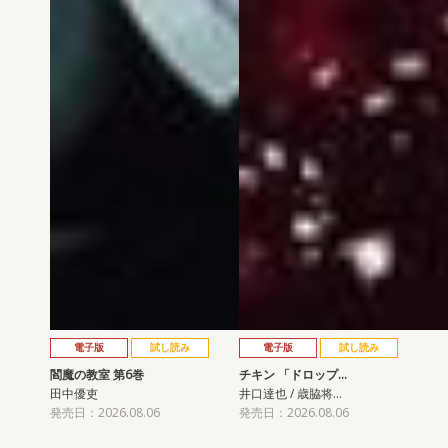
電子版
試し読み
電子版
試し読み
閻魔の教室 第6巻
チキン 「ドロップ…
田中優吏
井口達也 / 歳脇将…
発売日：2026.08.06
発売日：2026.08.06