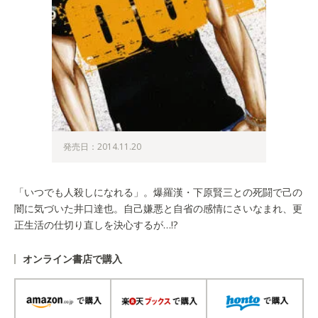
発売日：2014.11.20
「いつでも人殺しになれる」。爆羅漢・下原賢三との死闘で己の
闇に気づいた井口達也。自己嫌悪と自省の感情にさいなまれ、更
正生活の仕切り直しを決心するが…!?
オンライン書店で購入