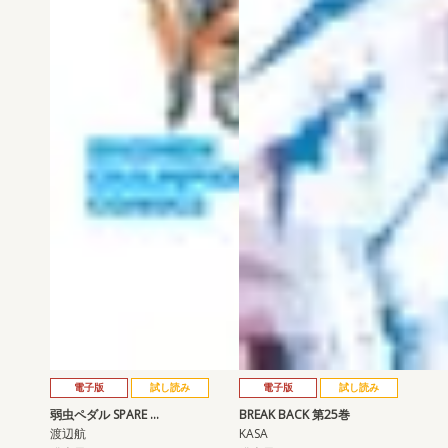
電子版
試し読み
電子版
試し読み
弱虫ペダル SPARE …
BREAK BACK 第25巻
渡辺航
KASA