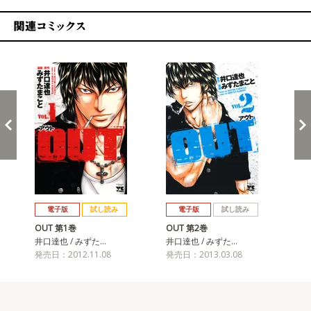
関連コミックス
戻る
進む
電子版
試し読み
電子版
試し読み
OUT 第1巻
OUT 第2巻
OU
井口達也 / みずた…
井口達也 / みずた…
井口
発売日：2012.11.08
発売日：2013.03.08
発売