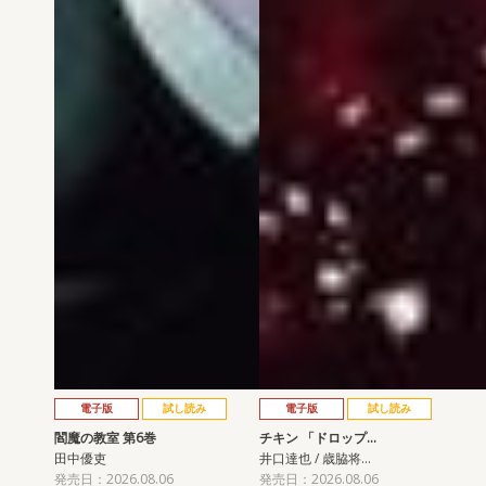
電子版
試し読み
電子版
試し読み
閻魔の教室 第6巻
チキン 「ドロップ…
田中優吏
井口達也 / 歳脇将…
発売日：2026.08.06
発売日：2026.08.06