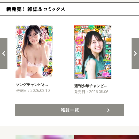
新発売！雑誌&コミックス
ヤングチャンピオ…
チャ
週刊少年チャンピ…
発売日：2026.08.10
発売
発売日：2026.08.06
雑誌一覧