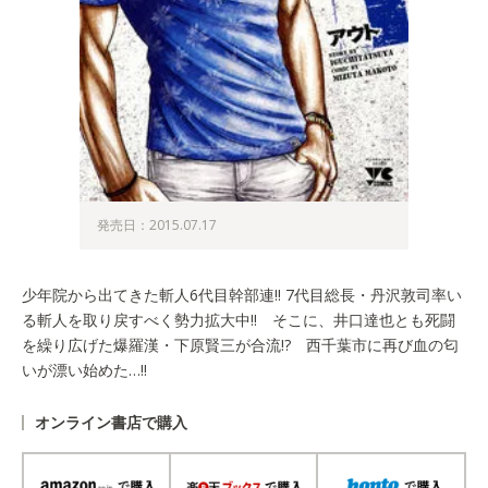
発売日：2015.07.17
少年院から出てきた斬人6代目幹部連!! 7代目総長・丹沢敦司率い
る斬人を取り戻すべく勢力拡大中!! そこに、井口達也とも死闘
を繰り広げた爆羅漢・下原賢三が合流!? 西千葉市に再び血の匂
いが漂い始めた…!!
オンライン書店で購入