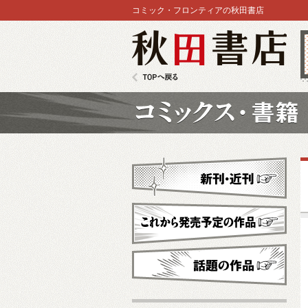
コミック・フロンティアの秋田書店
秋田書店
TOPへ戻る
コミックス
新刊・近刊
これから発売予定
話題の作品