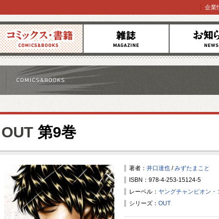
企業
コミックス
雑誌
お知らせ
OUT
第9巻
著者：
井口達也
/
みずたまこと
ISBN：978-4-253-15124-5
レーベル：
ヤングチャンピオン・
シリーズ：
OUT