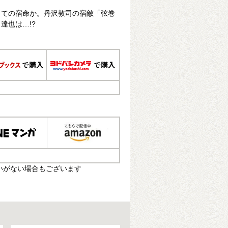
しての宿命か。丹沢敦司の宿敵「弦巻
達也は…!?
いがない場合もございます