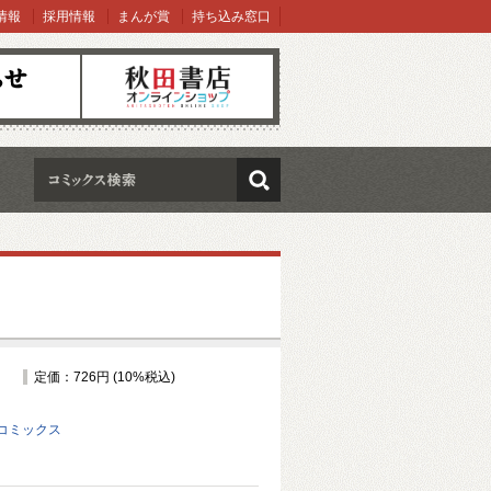
情報
採用情報
まんが賞
持ち込み窓口
オンラインショップ
検索
定価：726円 (10%税込)
コミックス