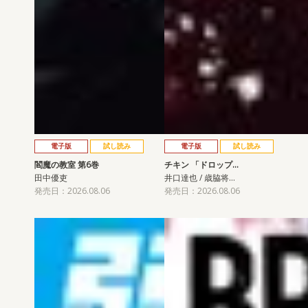
電子版
試し読み
電子版
試し読み
閻魔の教室 第6巻
チキン 「ドロップ…
田中優吏
井口達也 / 歳脇将…
発売日：2026.08.06
発売日：2026.08.06