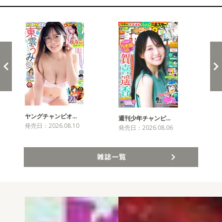
新発売！雑誌&コミックス
ヤングチャンピオ…
チャ
週刊少年チャンピ…
発売日：2026.08.10
発売
発売日：2026.08.06
雑誌一覧