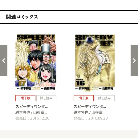
関連コミックス
戻る
進む
電子版
試し読み
電子版
試し読み
スピーディワンダ…
スピーディワンダ…
ス
綱本将也 / 山根章…
綱本将也 / 山根章…
綱本
発売日：2016.12.20
発売日：2016.09.20
発売