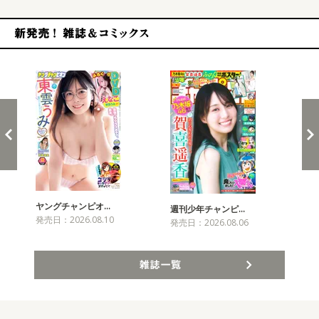
新発売！雑誌&コミックス
ヤングチャンピオ…
チャ
週刊少年チャンピ…
発売日：2026.08.10
発売
発売日：2026.08.06
雑誌一覧