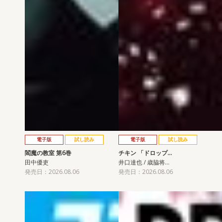
電子版
試し読み
電子版
試し読み
閻魔の教室 第6巻
チキン 「ドロップ…
田中優吏
井口達也 / 歳脇将…
発売日：2026.08.06
発売日：2026.08.06