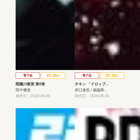
電子版
試し読み
電子版
試し読み
閻魔の教室 第6巻
チキン 「ドロップ…
田中優吏
井口達也 / 歳脇将…
発売日：2026.08.06
発売日：2026.08.06