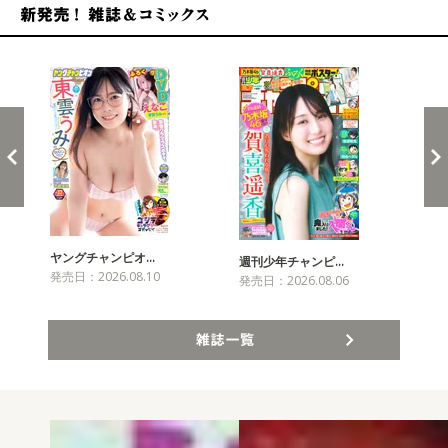
新発売！雑誌&コミックス
ヤングチャンピオ…
チャ
週刊少年チャンピ…
発売日：2026.08.10
発売
発売日：2026.08.06
雑誌一覧