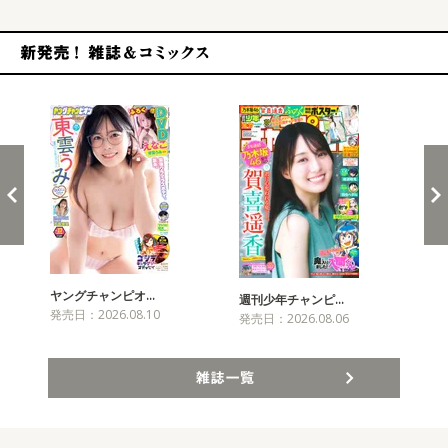
新発売！雑誌&コミックス
ヤングチャンピオ…
チャ
週刊少年チャンピ…
発売日：2026.08.10
発売
発売日：2026.08.06
雑誌一覧