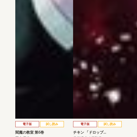
電子版
試し読み
電子版
試し読み
閻魔の教室 第6巻
チキン 「ドロップ…