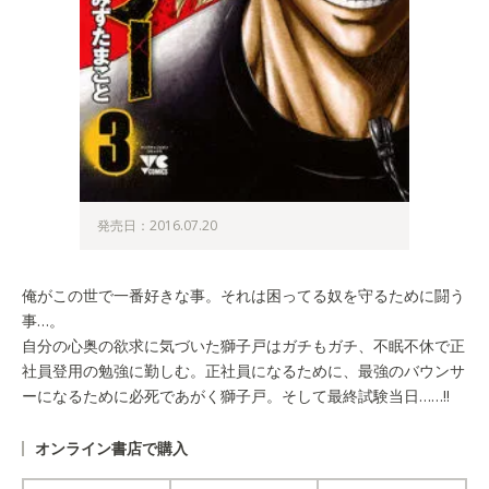
発売日：2016.07.20
俺がこの世で一番好きな事。それは困ってる奴を守るために闘う
事…。
自分の心奥の欲求に気づいた獅子戸はガチもガチ、不眠不休で正
社員登用の勉強に勤しむ。正社員になるために、最強のバウンサ
ーになるために必死であがく獅子戸。そして最終試験当日……!!
オンライン書店で購入