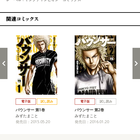
関連コミックス
戻る
進む
電子版
試し読み
電子版
試し読み
バウンサー 第1巻
バウンサー 第2巻
バ
みずたまこと
みずたまこと
み
発売日：2015.05.20
発売日：2016.01.20
発売