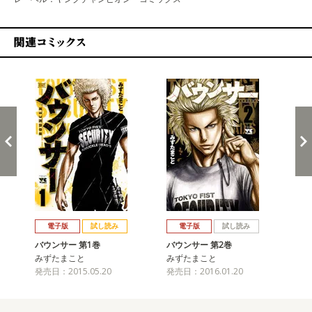
関連コミックス
戻る
進む
電子版
試し読み
電子版
試し読み
バウンサー 第1巻
バウンサー 第2巻
バ
みずたまこと
みずたまこと
み
発売日：2015.05.20
発売日：2016.01.20
発売