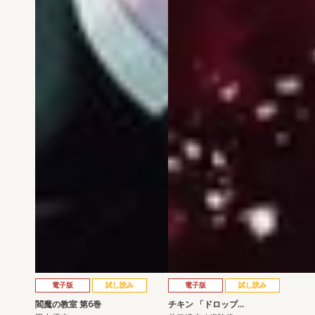
電子版
試し読み
電子版
試し読み
閻魔の教室 第6巻
チキン 「ドロップ…