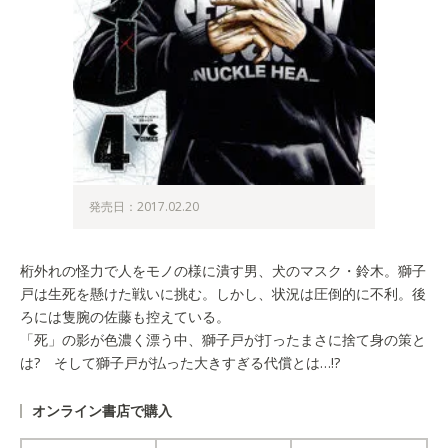
発売日：2017.02.20
桁外れの怪力で人をモノの様に潰す男、犬のマスク・鈴木。獅子
戸は生死を懸けた戦いに挑む。しかし、状況は圧倒的に不利。後
ろには隻腕の佐藤も控えている。
「死」の影が色濃く漂う中、獅子戸が打ったまさに捨て身の策と
は? そして獅子戸が払った大きすぎる代償とは…!?
オンライン書店で購入