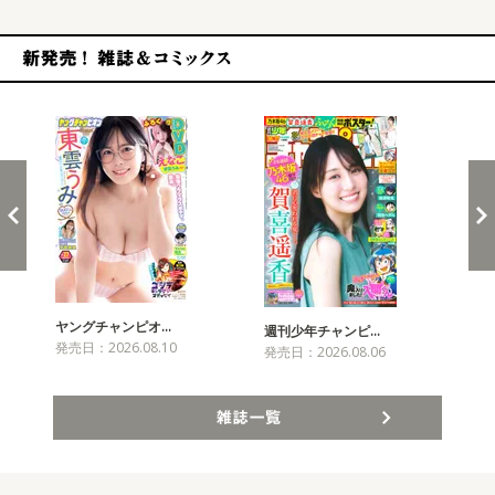
新発売！雑誌&コミックス
ヤングチャンピオ…
チャ
週刊少年チャンピ…
発売日：2026.08.10
発売
発売日：2026.08.06
雑誌一覧