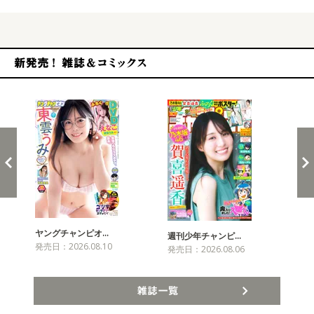
新発売！雑誌&コミックス
ヤングチャンピオ…
チャ
週刊少年チャンピ…
発売日：2026.08.10
発売
発売日：2026.08.06
雑誌一覧