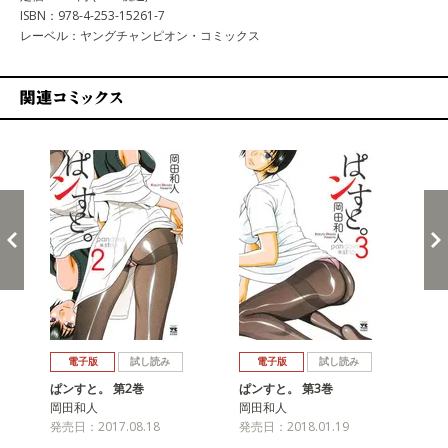
ISBN：978-4-253-15261-7
レーベル：ヤングチャンピオン・コミックス
関連コミックス
戻る
進む
電子版
試し読み
電子版
試し読み
ぱンすと。 第2巻
ぱンすと。 第3巻
ぱ
岡田和人
岡田和人
岡
発売日：2017.08.18
発売日：2018.01.19
発売