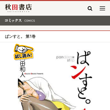
秋田書店
コミックス COMICS
ぱンすと。 第1巻