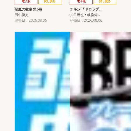
電子版
試し読み
電子版
試し読み
閻魔の教室 第6巻
チキン 「ドロップ…
田中優吏
井口達也 / 歳脇将…
発売日：2026.08.06
発売日：2026.08.06