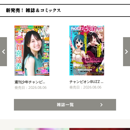
新発売！雑誌&コミックス
チャンピオンBUZZ …
週刊少年チャンピ…
月
発売日：2026.08.06
発売日：2026.08.06
発売
雑誌一覧