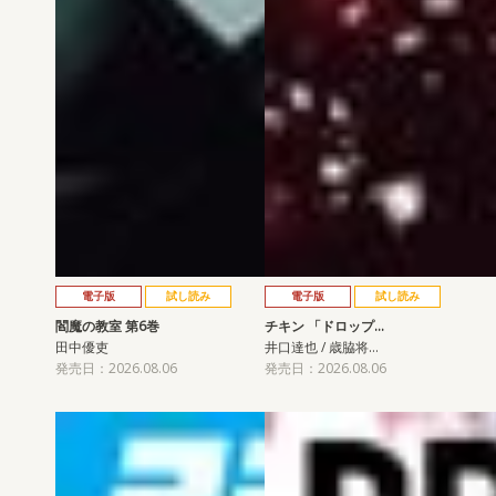
電子版
試し読み
電子版
試し読み
閻魔の教室 第6巻
チキン 「ドロップ…
田中優吏
井口達也 / 歳脇将…
発売日：2026.08.06
発売日：2026.08.06