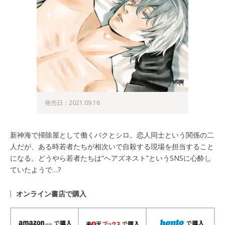
発売日：2021.09.16
新神海で掃除屋として働くバクとシロ。恋人同士という関係の二
人だが、ある時若者たちが相次いで自殺する現場を担当すること
になる。どうやら若者たちは“ヘアズネスト”というSNSに心酔し
ていたようで…?
オンライン書店で購入