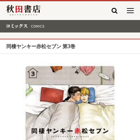
秋田書店
コミックス COMICS
同棲ヤンキー赤松セブン 第3巻