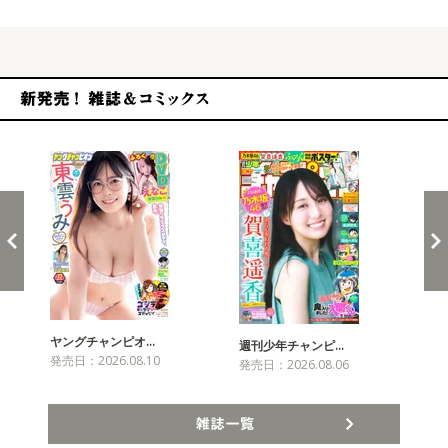
新発売！雑誌&コミックス
ヤングチャンピオ…
チャ
週刊少年チャンピ…
発売日：2026.08.10
発売
発売日：2026.08.06