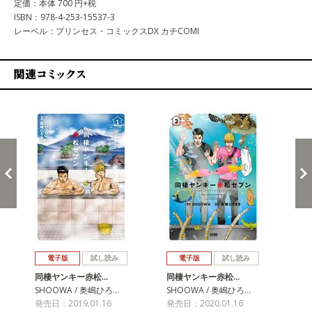
定価：本体 700 円+税
ISBN：978-4-253-15537-3
レーベル：プリンセス・コミックスDX カチCOMI
関連コミックス
戻る
進む
電子版
試し読み
電子版
試し読み
同棲ヤンキー赤松…
同棲ヤンキー赤松…
SHOOWA / 奥嶋ひろ…
SHOOWA / 奥嶋ひろ…
発売日：2019.01.16
発売日：2020.01.16