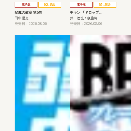
電子版
試し読み
電子版
試し読み
閻魔の教室 第6巻
チキン 「ドロップ…
田中優吏
井口達也 / 歳脇将…
発売日：2026.08.06
発売日：2026.08.06