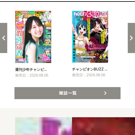
新発売！雑誌&コミックス
チャンピオンBUZZ …
週刊少年チャンピ…
月
発売日：2026.08.06
発売日：2026.08.06
発売
雑誌一覧