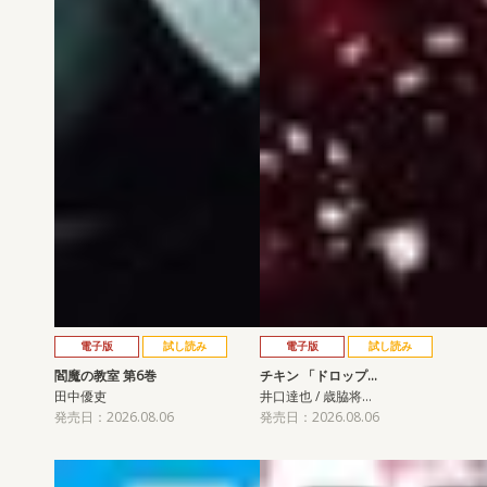
電子版
試し読み
電子版
試し読み
閻魔の教室 第6巻
チキン 「ドロップ…
田中優吏
井口達也 / 歳脇将…
発売日：2026.08.06
発売日：2026.08.06