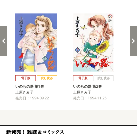
関連コミックス
戻る
進む
電子版
試し読み
電子版
試し読み
いのちの器 第1巻
いのちの器 第2巻
い
上原きみ子
上原きみ子
上
発売日：1994.09.22
発売日：1994.11.25
発売