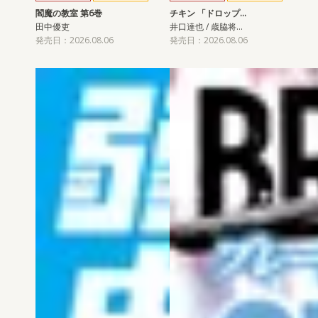
閻魔の教室 第6巻
チキン 「ドロップ…
田中優吏
井口達也 / 歳脇将…
発売日：2026.08.06
発売日：2026.08.06