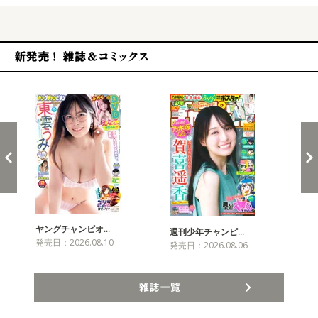
新発売！雑誌&コミックス
ヤングチャンピオ…
チャ
週刊少年チャンピ…
発売日：2026.08.10
発売
発売日：2026.08.06
雑誌一覧