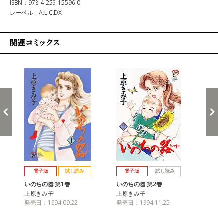
ISBN：978-4-253-15596-0
レーベル：A.L.C.DX
関連コミックス
戻る
進む
電子版
試し読み
電子版
試し読み
いのちの器 第1巻
いのちの器 第2巻
い
上原きみ子
上原きみ子
上
発売日：1994.09.22
発売日：1994.11.25
発売