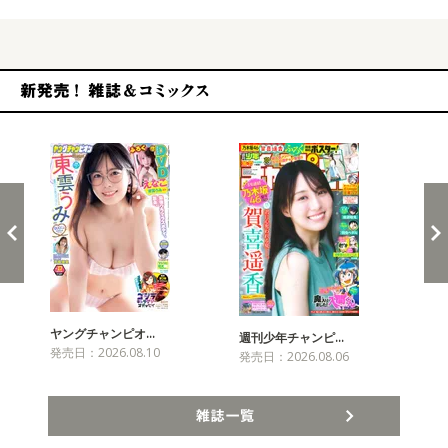
新発売！雑誌&コミックス
ヤングチャンピオ…
チャ
週刊少年チャンピ…
発売日：2026.08.10
発売
発売日：2026.08.06
雑誌一覧