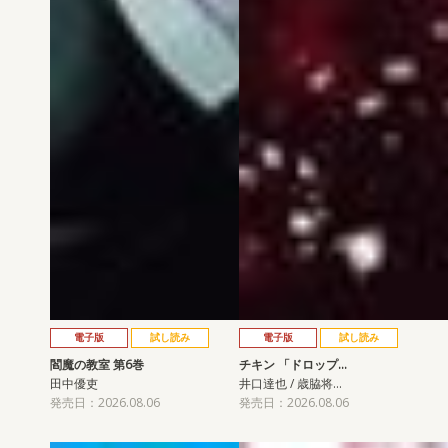
電子版
試し読み
電子版
試し読み
閻魔の教室 第6巻
チキン 「ドロップ…
田中優吏
井口達也 / 歳脇将…
発売日：2026.08.06
発売日：2026.08.06