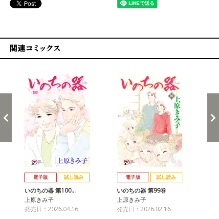
関連コミックス
戻る
進む
電子版
試し読み
電子版
試し読み
いのちの器 第100…
いのちの器 第99巻
い
上原きみ子
上原きみ子
上
発売日：2026.04.16
発売日：2026.02.16
発売