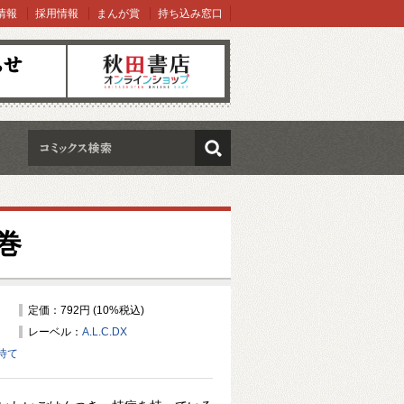
情報
採用情報
まんが賞
持ち込み窓口
オンラインショップ
検索
巻
定価：792円 (10%税込)
レーベル：
A.L.C.DX
待て