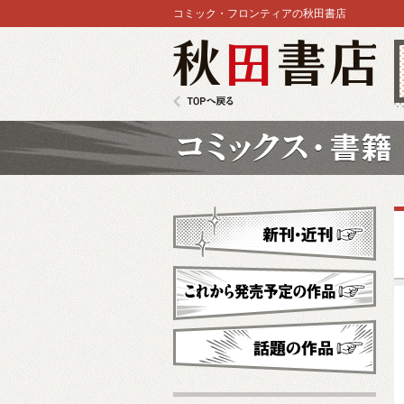
コミック・フロンティアの秋田書店
秋田書店
TOPへ戻る
コミックス
新刊・近刊
これから発売予定
話題の作品