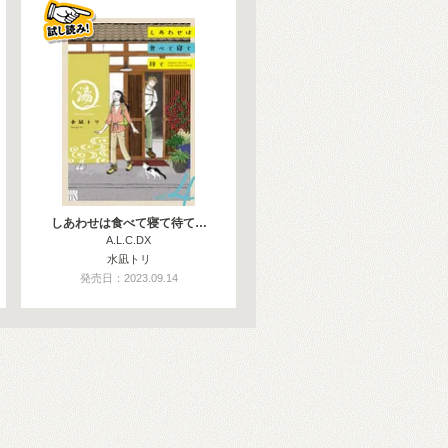
しあわせは食べて寝て待て…
A.L.C.DX
水凪トリ
発売日：2023.09.14