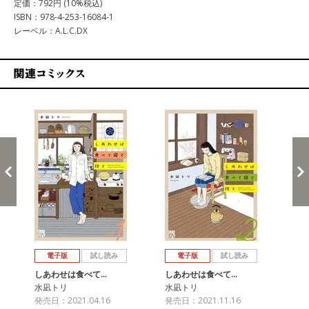
定価：792円 (10%税込)
ISBN：978-4-253-16084-1
レーベル：A.L.C.DX
関連コミックス
戻る
進む
電子版
試し読み
電子版
試し読み
しあわせは食べて…
しあわせは食べて…
し
水凪トリ
水凪トリ
水
発売日：2021.04.16
発売日：2021.11.16
発売