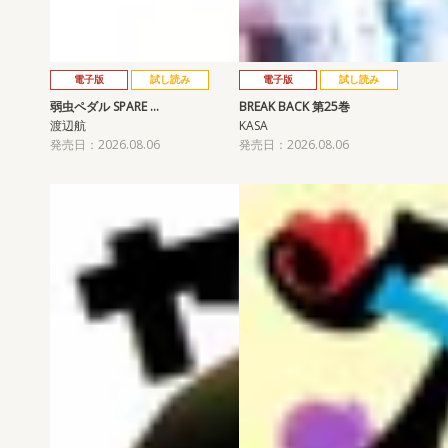
電子版
試し読み
電子版
試し読み
弱虫ペダル SPARE …
BREAK BACK 第25巻
渡辺航
KASA
発売日：2026.08.06
発売日：2026.08.06