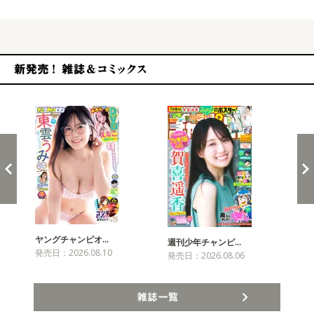
新発売！雑誌&コミックス
ヤングチャンピオ…
チャ
週刊少年チャンピ…
発売日：2026.08.10
発売
発売日：2026.08.06