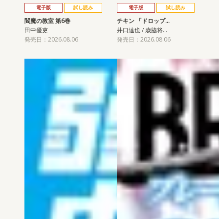
電子版
試し読み
電子版
試し読み
閻魔の教室 第6巻
チキン 「ドロップ…
田中優吏
井口達也 / 歳脇将…
発売日：2026.08.06
発売日：2026.08.06