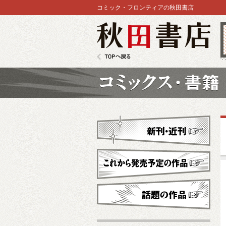
コミック・フロンティアの秋田書店
秋田書店
TOPへ戻る
コミックス
新刊・近刊
これから発売予定
話題の作品