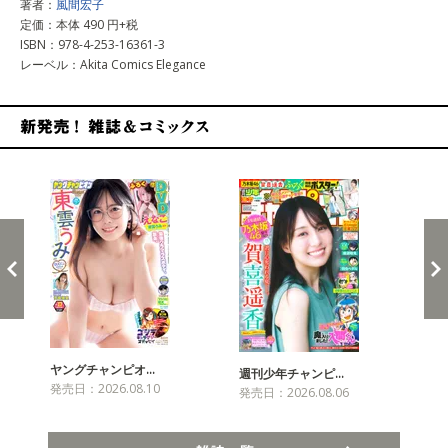
著者：
風間宏子
定価：本体 490 円+税
ISBN：978-4-253-16361-3
レーベル：Akita Comics Elegance
新発売！雑誌&コミックス
ヤングチャンピオ…
チャ
週刊少年チャンピ…
発売日：2026.08.10
発売
発売日：2026.08.06