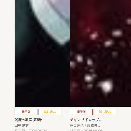
電子版
試し読み
電子版
試し読み
閻魔の教室 第6巻
チキン 「ドロップ…
田中優吏
井口達也 / 歳脇将…
発売日：2026.08.06
発売日：2026.08.06