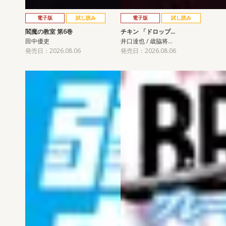
電子版
試し読み
電子版
試し読み
閻魔の教室 第6巻
チキン 「ドロップ…
田中優吏
井口達也 / 歳脇将…
発売日：2026.08.06
発売日：2026.08.06