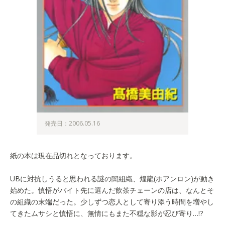
発売日：2006.05.16
紙の本は現在品切れとなっております。
UBに対抗しうると思われる謎の闇組織、煌龍(ホアンロン)が動き
始めた。慎悟がバイト先に選んだ飲茶チェーンの店は、なんとそ
の組織の末端だった。少しずつ恋人として寄り添う時間を増やし
てきたムサシと慎悟に、無情にもまた不穏な影が忍び寄り…!?