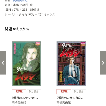
著者：
高橋美由紀
定価：本体 390 円+税
ISBN：978-4-253-16507-5
レーベル：きらら16(セーズ)コミックス
関連コミックス
戻る
進む
電子版
試し読み
電子版
試し読み
9番目のムサシ 第1…
9番目のムサシ 第2…
9番
高橋美由紀
高橋美由紀
高