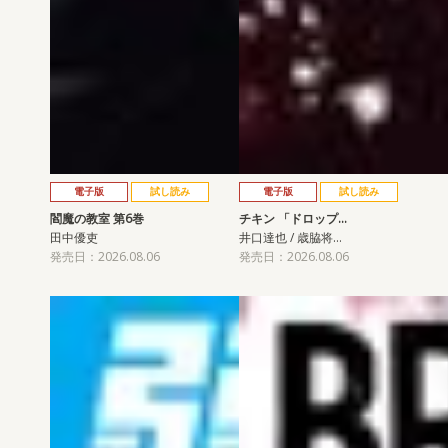
電子版
試し読み
電子版
試し読み
閻魔の教室 第6巻
チキン 「ドロップ…
田中優吏
井口達也 / 歳脇将…
発売日：2026.08.06
発売日：2026.08.06