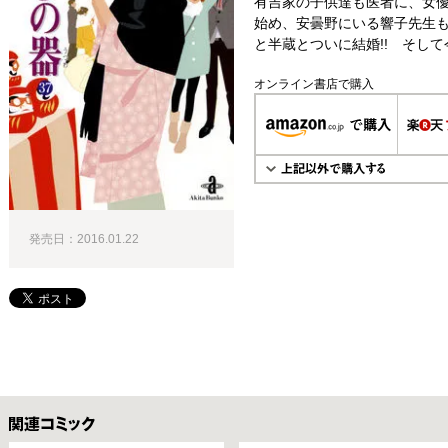
有吉家の子供達も医者に、女
始め、安曇野にいる響子先生
と半蔵とついに結婚!! そして
オンライン書店で購入
発売日：2016.01.22
関連コミックス