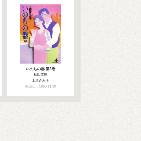
いのちの器 第3巻
秋田文庫
上原きみ子
発売日：1998.11.10