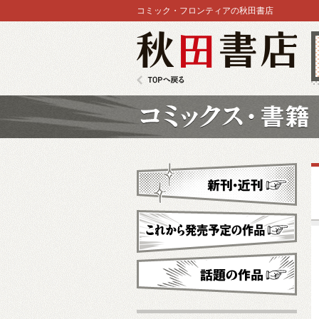
コミック・フロンティアの秋田書店
秋田書店
TOPへ戻る
コミックス
新刊・近刊
これから発売予定
話題の作品