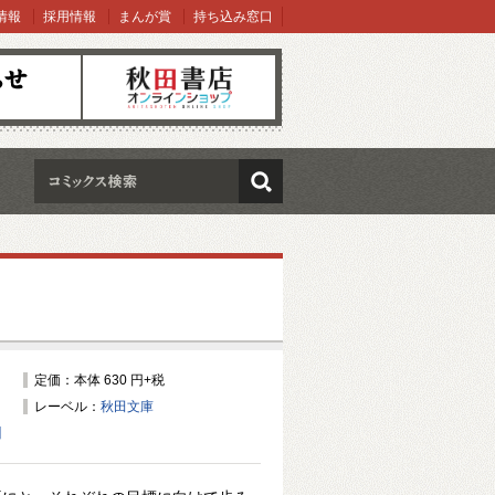
情報
採用情報
まんが賞
持ち込み窓口
オンラインショップ
検索
定価：本体 630 円+税
レーベル：
秋田文庫
】