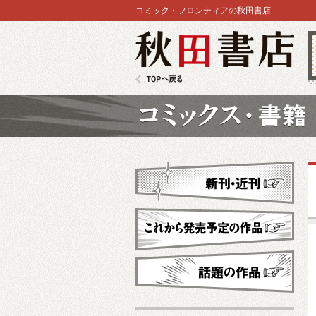
コミック・フロンティアの秋田書店
秋田書店
TOPへ戻る
コミックス
新刊・近刊
これから発売予定
話題の作品