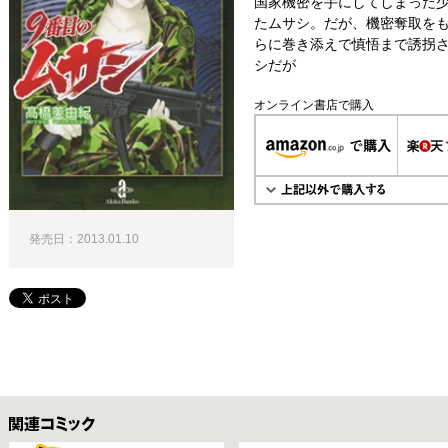
国家機密を手にしてしまった
たムサシ。だが、機密奪取を
らに巻き添えで慎悟まで誘拐
シだが
オンライン書店で購入
発売日：2013.01.10
関連コミックス