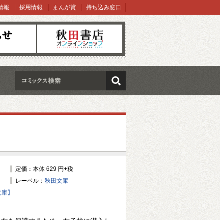
情報
採用情報
まんが賞
持ち込み窓口
オンラインショップ
検索
定価：本体 629 円+税
レーベル：
秋田文庫
文庫】