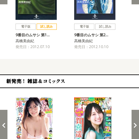
戻る
進む
電子版
試し読み
電子版
試し読み
9番目のムサシ 第1…
9番目のムサシ 第2…
9番
高橋美由紀
高橋美由紀
高
発売日：2012.07.10
発売日：2012.10.10
発売
新発売！雑誌&コミックス