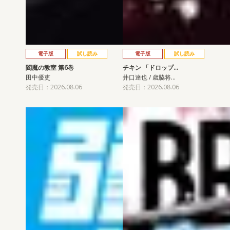
電子版
試し読み
電子版
試し読み
閻魔の教室 第6巻
チキン 「ドロップ…
田中優吏
井口達也 / 歳脇将…
発売日：2026.08.06
発売日：2026.08.06