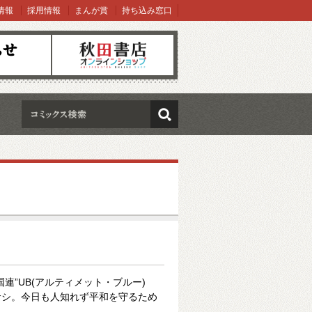
情報
採用情報
まんが賞
持ち込み窓口
オンラインショップ
検索
連”UB(アルティメット・ブルー)
サシ。今日も人知れず平和を守るため