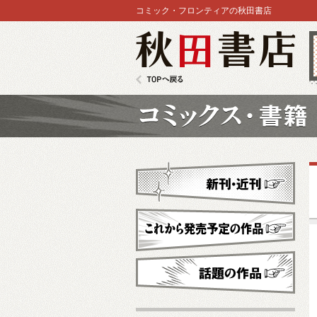
コミック・フロンティアの秋田書店
秋田書店
TOPへ戻る
コミックス
新刊・近刊
これから発売予定
話題の作品