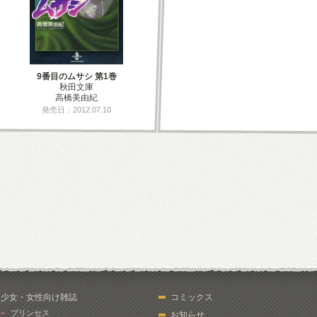
9番目のムサシ 第1巻
秋田文庫
高橋美由紀
発売日：2012.07.10
少女・女性向け雑誌
コミックス
プリンセス
お知らせ