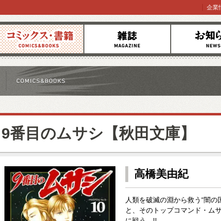
企業
コミックス
雑誌
お知らせ
9番目のムサシ【秋田文庫】
高橋美由紀
人類を破滅の淵から救う“闇の国
と、そのトップコマンド・ム
に戦う…!!