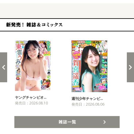
新発売！雑誌&コミックス
ヤングチャンピオ…
チャ
週刊少年チャンピ…
発売日：2026.08.10
発売
発売日：2026.08.06
雑誌一覧