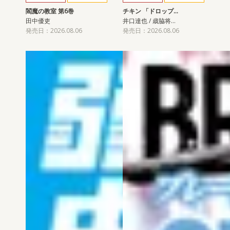
閻魔の教室 第6巻
チキン 「ドロップ…
田中優吏
井口達也 / 歳脇将…
発売日：2026.08.06
発売日：2026.08.06