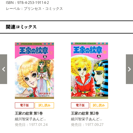
ISBN：978-4-253-19114-2
レーベル：プリンセス・コミックス
関連コミックス
戻る
進む
電子版
試し読み
電子版
試し読み
王家の紋章 第1巻
王家の紋章 第2巻
王
細川智栄子あんど…
細川智栄子あんど…
細
発売日：1977.01.24
発売日：1977.09.27
発売