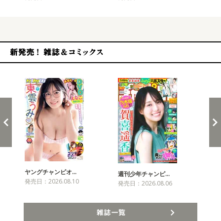
新発売！雑誌&コミックス
ヤングチャンピオ…
チャ
週刊少年チャンピ…
発売日：2026.08.10
発売
発売日：2026.08.06