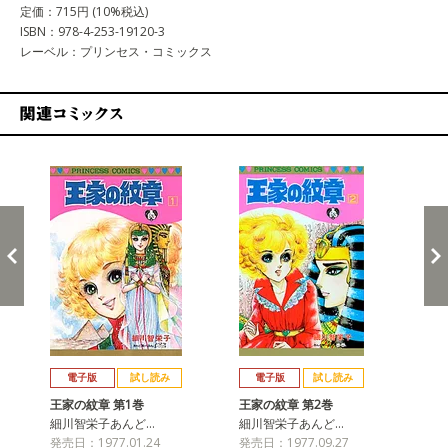
定価：715円 (10%税込)
ISBN：978-4-253-19120-3
レーベル：プリンセス・コミックス
関連コミックス
戻る
進む
電子版
試し読み
電子版
試し読み
王家の紋章 第1巻
王家の紋章 第2巻
王
細川智栄子あんど…
細川智栄子あんど…
細
発売日：1977.01.24
発売日：1977.09.27
発売