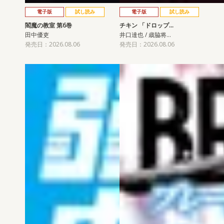
電子版
試し読み
電子版
試し読み
閻魔の教室 第6巻
チキン 「ドロップ…
田中優吏
井口達也 / 歳脇将…
発売日：2026.08.06
発売日：2026.08.06