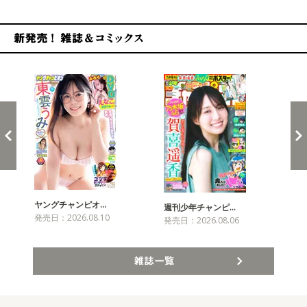
新発売！雑誌&コミックス
ヤングチャンピオ…
チャ
週刊少年チャンピ…
発売日：2026.08.10
発売
発売日：2026.08.06
雑誌一覧