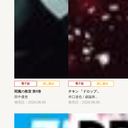
電子版
試し読み
電子版
試し読み
閻魔の教室 第6巻
チキン 「ドロップ…
田中優吏
井口達也 / 歳脇将…
発売日：2026.08.06
発売日：2026.08.06