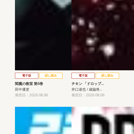
電子版
試し読み
電子版
試し読み
閻魔の教室 第6巻
チキン 「ドロップ…
田中優吏
井口達也 / 歳脇将…
発売日：2026.08.06
発売日：2026.08.06