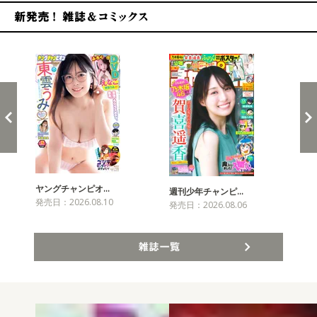
新発売！雑誌&コミックス
ヤングチャンピオ…
チャ
週刊少年チャンピ…
発売日：2026.08.10
発売
発売日：2026.08.06
雑誌一覧