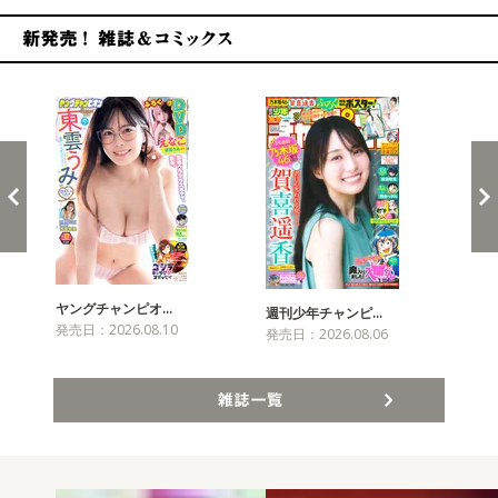
新発売！雑誌&コミックス
ヤングチャンピオ…
チャ
週刊少年チャンピ…
発売日：2026.08.10
発売
発売日：2026.08.06
雑誌一覧