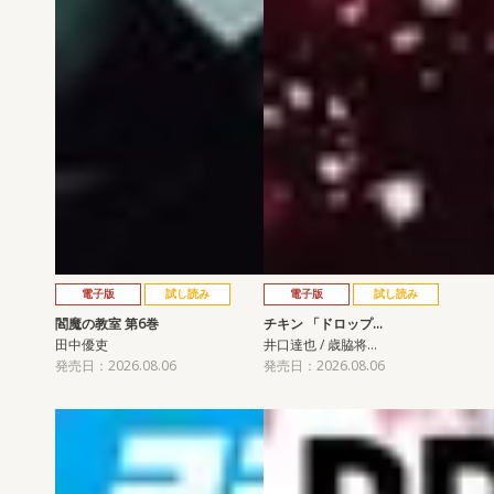
電子版
試し読み
電子版
試し読み
閻魔の教室 第6巻
チキン 「ドロップ…
田中優吏
井口達也 / 歳脇将…
発売日：2026.08.06
発売日：2026.08.06