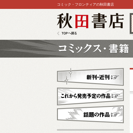
コミック・フロンティアの秋田書店
秋田書店
TOPへ戻る
コミックス
新刊・近刊
これから発売予定
話題の作品