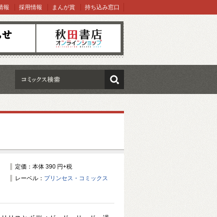
情報
採用情報
まんが賞
持ち込み窓口
オンラインショップ
検索
定価：本体 390 円+税
レーベル：
プリンセス・コミックス