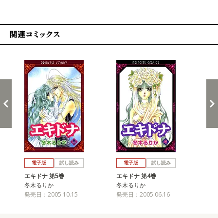
関連コミックス
戻る
進む
電子版
試し読み
電子版
試し読み
エキドナ 第5巻
エキドナ 第4巻
エ
冬木るりか
冬木るりか
冬
発売日：2005.10.15
発売日：2005.06.16
発売