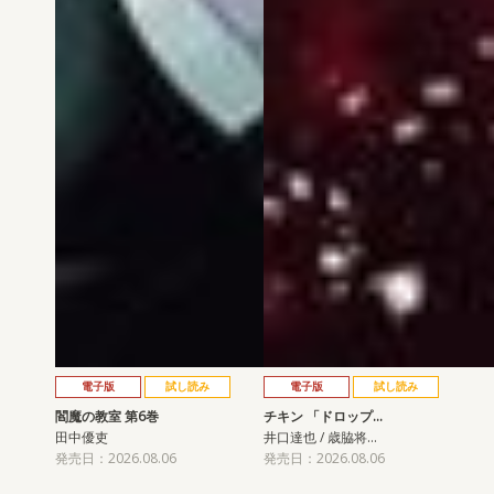
電子版
試し読み
電子版
試し読み
閻魔の教室 第6巻
チキン 「ドロップ…
田中優吏
井口達也 / 歳脇将…
発売日：2026.08.06
発売日：2026.08.06