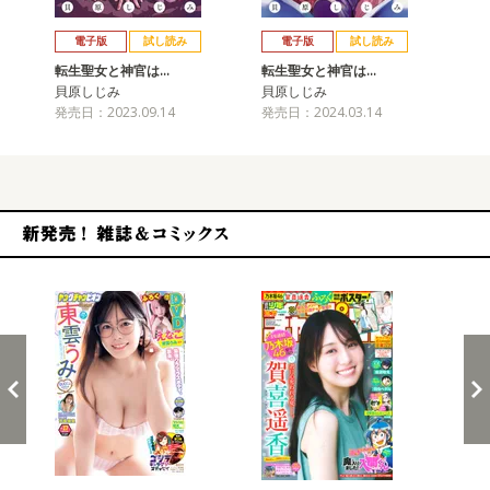
戻る
進む
電子版
試し読み
電子版
試し読み
転生聖女と神官は…
転生聖女と神官は…
転
貝原しじみ
貝原しじみ
貝
発売日：2023.09.14
発売日：2024.03.14
発売
新発売！雑誌&コミックス