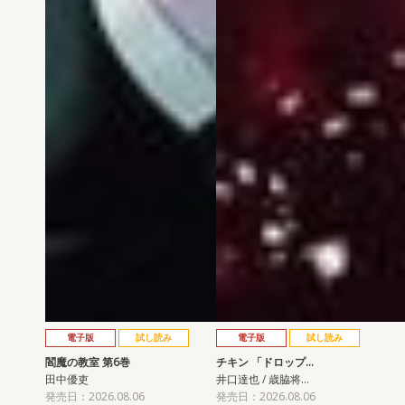
電子版
試し読み
電子版
試し読み
閻魔の教室 第6巻
チキン 「ドロップ…
田中優吏
井口達也 / 歳脇将…
発売日：2026.08.06
発売日：2026.08.06