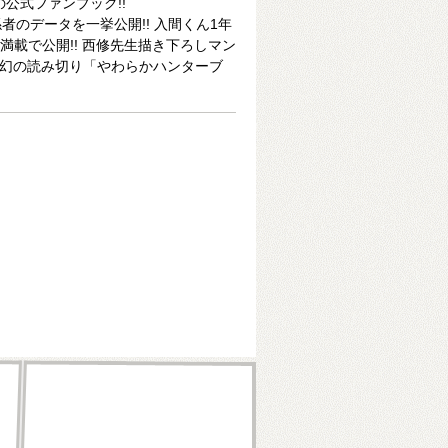
公式ファンブック!!
のデータを一挙公開!! 入間くん1年
ー満載で公開!! 西修先生描き下ろしマン
と幻の読み切り「やわらかハンターブ