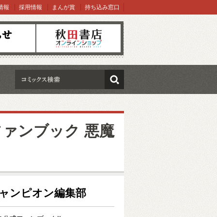
情報
採用情報
まんが賞
持ち込み窓口
オンラインショップ
検索
ァンブック 悪魔
年チャンピオン編集部