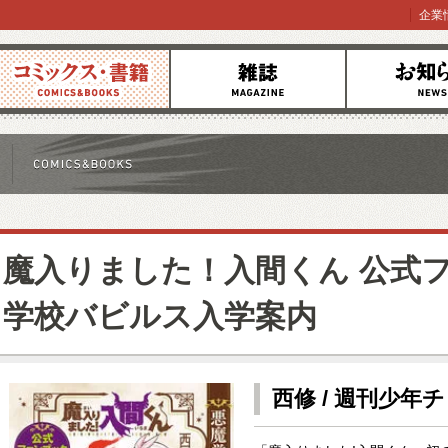
企業
コミックス
雑誌
お知らせ
魔入りました！入間くん 公式フ
学校バビルス入学案内
西修 / 週刊少