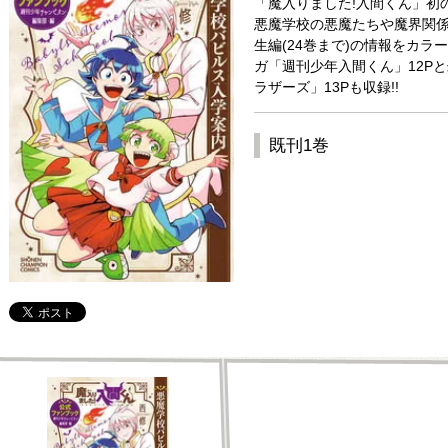
「魔入りました!入間くん」初の
悪魔学校の悪魔たちや魔界関係者
生編(24巻まで)の情報をカラ
ガ「週刊少年入間くん」12P
ラザーズ」13Pも収録!!
既刊1巻