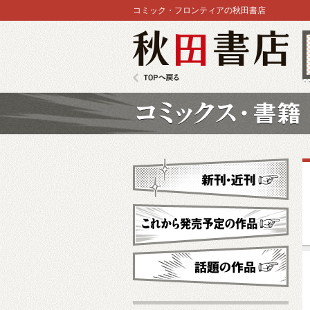
コミック・フロンティアの秋田書店
秋田書店
TOPへ戻る
コミックス
新刊・近刊
これから発売予定
話題の作品