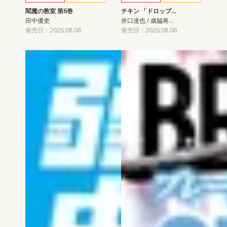
閻魔の教室 第6巻
チキン 「ドロップ…
田中優吏
井口達也 / 歳脇将…
発売日：2026.08.06
発売日：2026.08.06