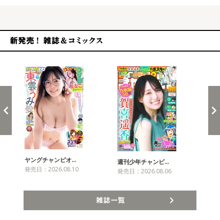
新発売！雑誌&コミックス
ヤングチャンピオ…
チャ
週刊少年チャンピ…
発売日：2026.08.10
発売
発売日：2026.08.06
雑誌一覧