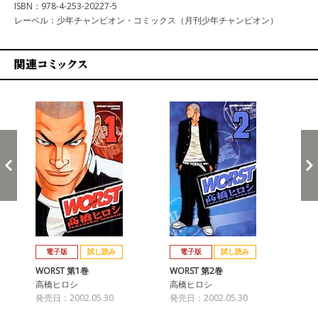
ISBN：978-4-253-20227-5
レーベル：少年チャンピオン・コミックス（月刊少年チャンピオン）
関連コミックス
戻る
進む
電子版
試し読み
電子版
試し読み
WORST 第1巻
WORST 第2巻
WO
高橋ヒロシ
高橋ヒロシ
高
発売日：2002.05.30
発売日：2002.05.30
発売