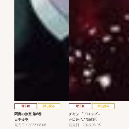
電子版
試し読み
電子版
試し読み
閻魔の教室 第6巻
チキン 「ドロップ…
田中優吏
井口達也 / 歳脇将…
発売日：2026.08.06
発売日：2026.08.06