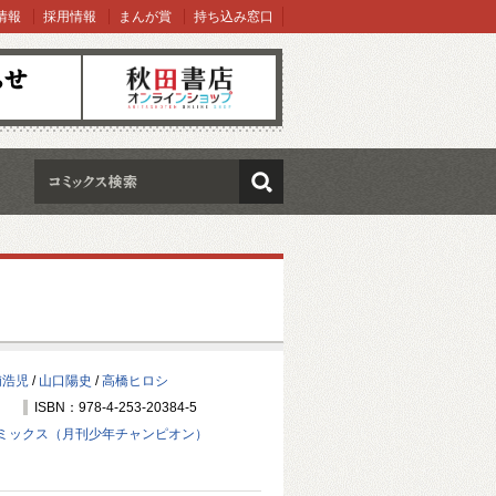
情報
採用情報
まんが賞
持ち込み窓口
オンラインショップ
検索
浦浩児
/
山口陽史
/
高橋ヒロシ
ISBN：978-4-253-20384-5
ミックス（月刊少年チャンピオン）