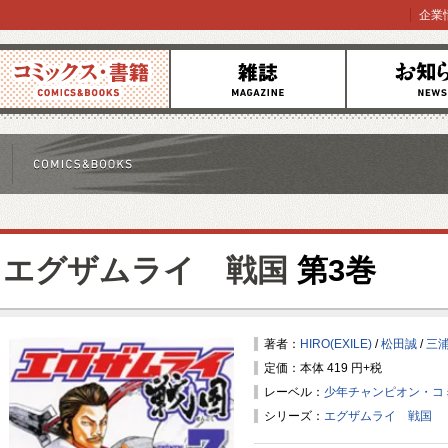
企業
コミックス
雑誌
お知らせ
エグザムライ 戦国
第3巻
著者：
HIRO(EXILE)
/
松田誠
/
三
定価：本体 419 円+税
レーベル：
少年チャンピオン・コ
シリーズ：
エグザムライ 戦国