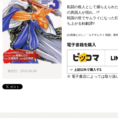
私闘の咎人として捕らえられ
の異国人が現れ…!?
戦国の世でサムライになったE
ち上がる剣劇譚!!
(C)高橋ヒロシ／「エグザムライ 戦国」製
電子書籍で購入
発売日：2010.06.08
※ 電子書店によっては取り扱