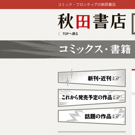
コミック・フロンティアの秋田書店
秋田書店
TOPへ戻る
コミックス
新刊・近刊
これから発売予定
話題の作品