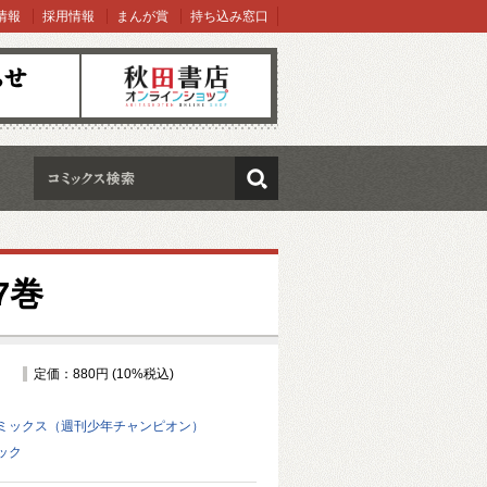
情報
採用情報
まんが賞
持ち込み窓口
オンラインショップ
検索
7巻
定価：880円 (10%税込)
ミックス（週刊少年チャンピオン）
ック