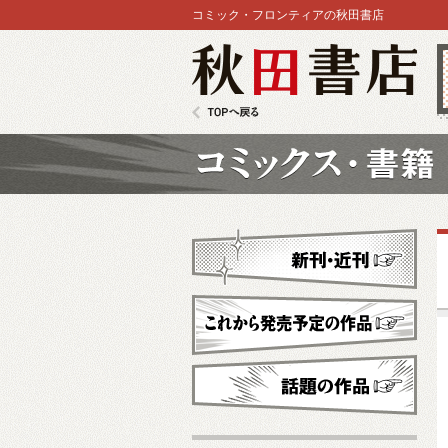
コミック・フロンティアの秋田書店
秋田書店
TOPへ戻る
コミックス
新刊・近刊
これから発売予定
話題の作品