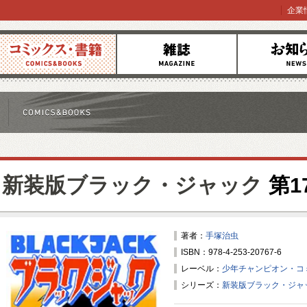
企業
コミックス
雑誌
お知らせ
新装版ブラック・ジャック
第1
著者：
手塚治虫
ISBN：978-4-253-20767-6
レーベル：
少年チャンピオン・コ
シリーズ：
新装版ブラック・ジャ