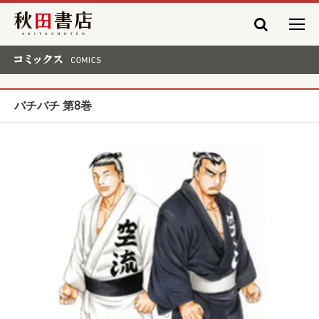
秋田書店
コミックス COMICS
バチバチ 第8巻