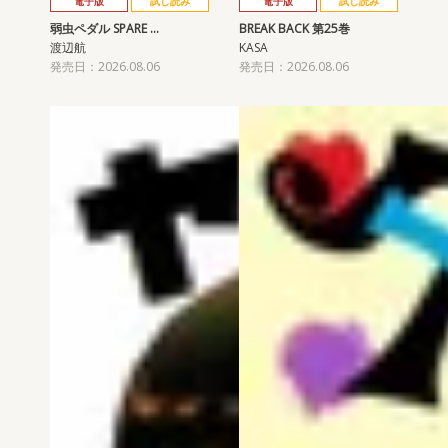
電子版
試し読み
電子版
試し読み
弱虫ペダル SPARE …
BREAK BACK 第25巻
渡辺航
KASA
発売日：2026.08.06
発売日：2026.08.06