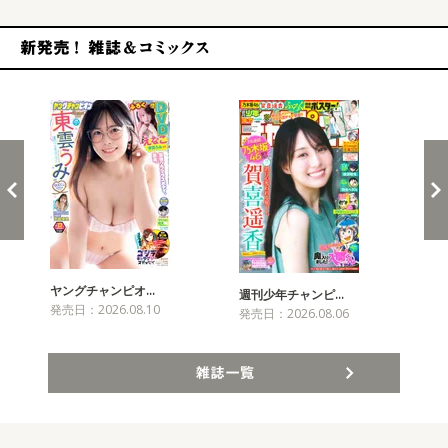
新発売！雑誌&コミックス
ヤングチャンピオ…
チャ
週刊少年チャンピ…
発売日：2026.08.10
発売
発売日：2026.08.06
雑誌一覧