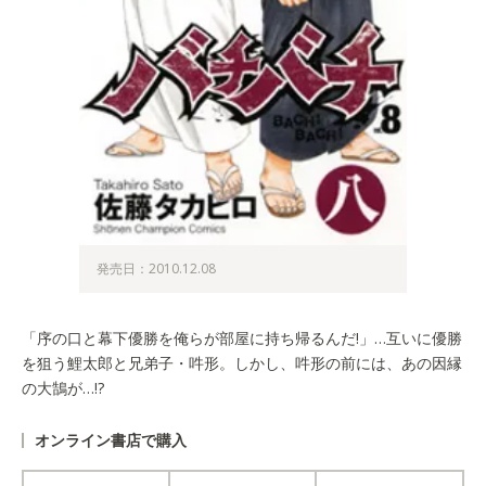
発売日：2010.12.08
「序の口と幕下優勝を俺らが部屋に持ち帰るんだ!」…互いに優勝
を狙う鯉太郎と兄弟子・吽形。しかし、吽形の前には、あの因縁
の大鵠が…!?
オンライン書店で購入