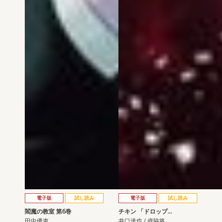
電子版
試し読み
電子版
試し読み
閻魔の教室 第6巻
チキン 「ドロップ…
田中優吏
井口達也 / 歳脇将…