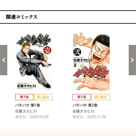
関連コミックス
戻る
進む
電子版
試し読み
電子版
試し読み
バチバチ 第1巻
バチバチ 第2巻
バ
佐藤タカヒロ
佐藤タカヒロ
佐
発売日：2009.09.08
発売日：2009.11.06
発売