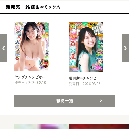
新発売！雑誌&コミックス
ヤングチャンピオ…
チャ
週刊少年チャンピ…
発売日：2026.08.10
発売
発売日：2026.08.06
雑誌一覧