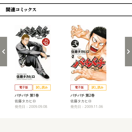
関連コミックス
戻る
進む
電子版
試し読み
電子版
試し読み
バチバチ 第1巻
バチバチ 第2巻
バ
佐藤タカヒロ
佐藤タカヒロ
佐
発売日：2009.09.08
発売日：2009.11.06
発売