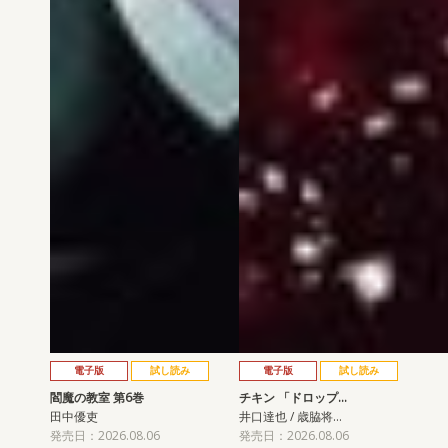
電子版
試し読み
電子版
試し読み
閻魔の教室 第6巻
チキン 「ドロップ…
田中優吏
井口達也 / 歳脇将…
発売日：2026.08.06
発売日：2026.08.06