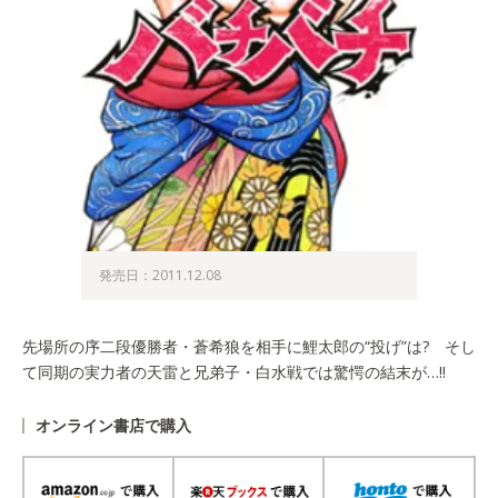
発売日：2011.12.08
先場所の序二段優勝者・蒼希狼を相手に鯉太郎の“投げ”は? そし
て同期の実力者の天雷と兄弟子・白水戦では驚愕の結末が…!!
オンライン書店で購入