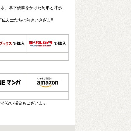
白水、幕下優勝をかけた阿形と吽形、
下位力士たちの熱きいきざま!!
いがない場合もございます