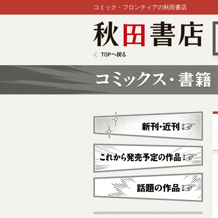
コミック・フロンティアの秋田書店
秋田書店
TOPへ戻る
コミックス
新刊・近刊
これから発売予定
話題の作品