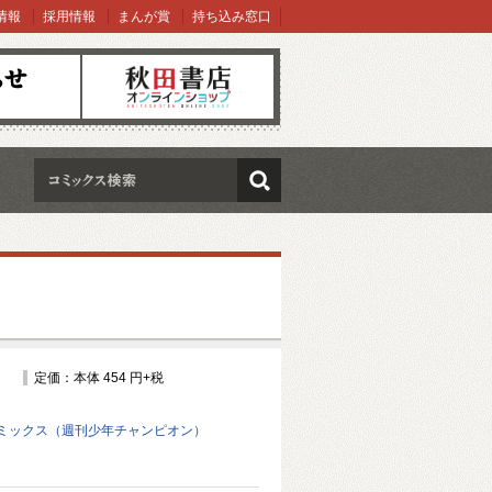
情報
採用情報
まんが賞
持ち込み窓口
オンラインショップ
検索
定価：本体 454 円+税
ミックス（週刊少年チャンピオン）