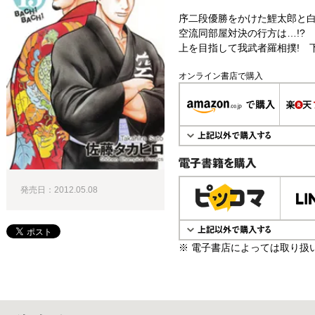
序二段優勝をかけた鯉太郎と
空流同部屋対決の行方は…!?
上を目指して我武者羅相撲! 
オンライン書店で購入
電子書籍で購入
発売日：2012.05.08
※ 電子書店によっては取り扱