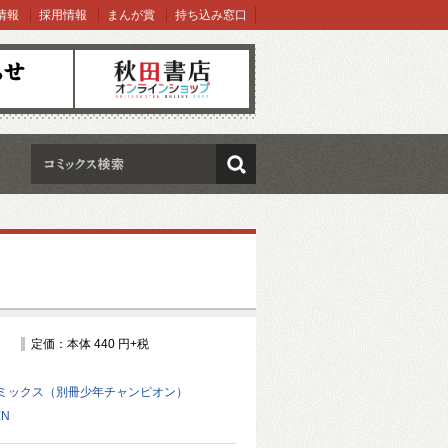
情報
採用情報
まんが賞
持ち込み窓口
オンラインショップ
検索
定価：本体 440 円+税
ミックス（別冊少年チャンピオン）
EN