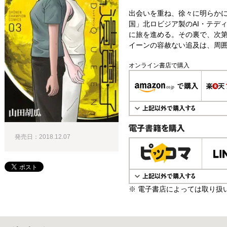
出会いを重ね、徐々に明らかに
国」北ロビジア製のAI・テデ
に旅を進める。その裏で、次
イーンの容赦ない追及は、周囲
オンライン書店で購入
発売日：2018.12.07
電子書籍で購入
※ 電子書店によっては取り扱