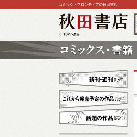
コミック・フロンティアの秋田書店
秋田書店
TOPへ戻る
コミックス
新刊・近刊
これから発売予定
話題の作品