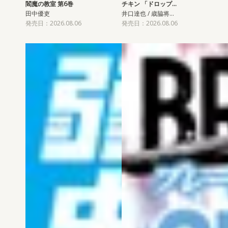
閻魔の教室 第6巻
チキン 「ドロップ…
田中優吏
井口達也 / 歳脇将…
発売日：2026.08.06
発売日：2026.08.06