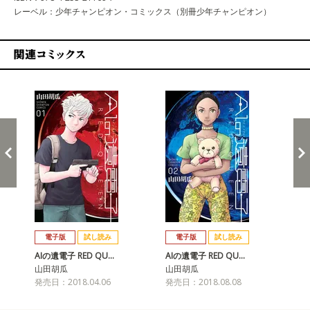
レーベル：少年チャンピオン・コミックス（別冊少年チャンピオン）
関連コミックス
戻る
進む
電子版
試し読み
電子版
試し読み
AIの遺電子 RED QU…
AIの遺電子 RED QU…
AI
山田胡瓜
山田胡瓜
山
発売日：2018.04.06
発売日：2018.08.08
発売