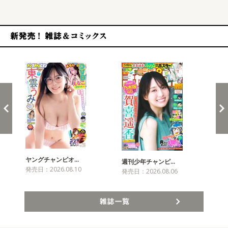
新発売！雑誌&コミックス
ヤングチャンピオ…
チャ
週刊少年チャンピ…
発売日：2026.08.10
発売
発売日：2026.08.06
雑誌一覧