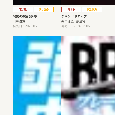
電子版
試し読み
電子版
試し読み
閻魔の教室 第6巻
チキン 「ドロップ…
田中優吏
井口達也 / 歳脇将…
発売日：2026.08.06
発売日：2026.08.06