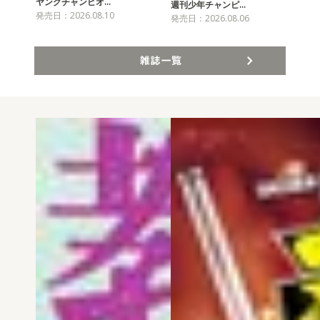
ヤングチャンピオ…
チャ
週刊少年チャンピ…
発売日：2026.08.10
発売
発売日：2026.08.06
雑誌一覧