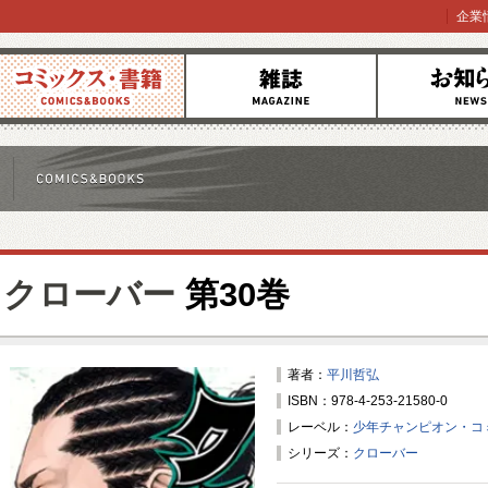
企業
コミックス
雑誌
お知らせ
クローバー
第30巻
著者：
平川哲弘
ISBN：978-4-253-21580-0
レーベル：
少年チャンピオン・コ
シリーズ：
クローバー