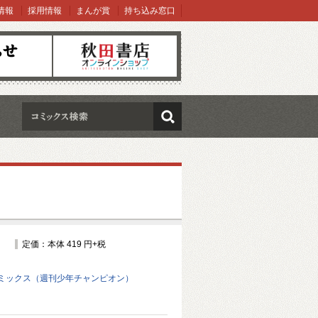
情報
採用情報
まんが賞
持ち込み窓口
オンラインショップ
検索
定価：本体 419 円+税
ミックス（週刊少年チャンピオン）