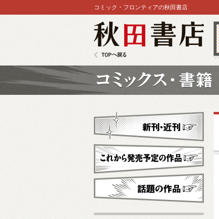
コミック・フロンティアの秋田書店
秋田書店
TOPへ戻る
コミックス
新刊・近刊
これから発売予定
話題の作品